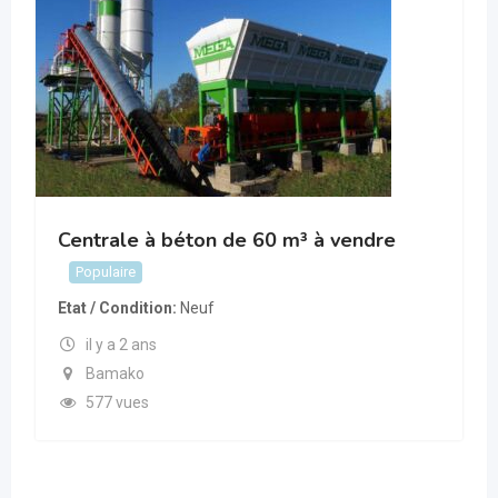
³ à vendre
Centrale à Béton Mobile de 1
Populaire
Etat / Condition
Neuf
il y a 2 ans
Bamako
604 vues