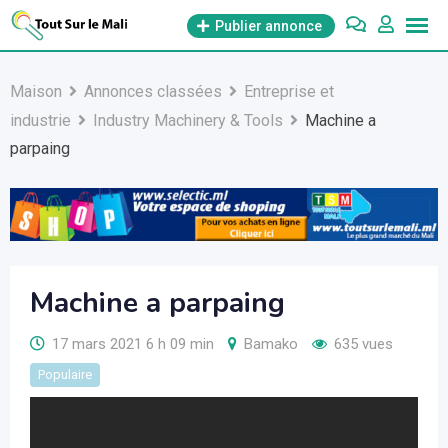
Aller
Publier annonce
au
contenu
Maison
Annonces classées
Entreprise et
industrie
Industry Machinery & Tools
Machine a
parpaing
Machine a parpaing
17 mars 2021 6 h 09 min
Bamako
635 vues
Populaire