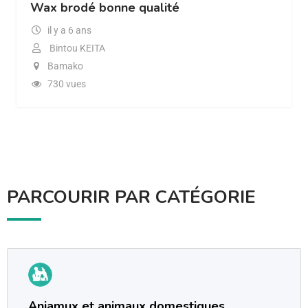
Wax brodé bonne qualité
il y a 6 ans
Bintou KEITA
Bamako
730 vues
PARCOURIR PAR CATÉGORIE
Aniamux et animaux domestiques