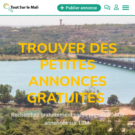
Publier annonce
TROUVER DES
PETITES
ANNONCES
GRATUITES
Recherchez gratuitement parmi plus de 80 000
annonces sur TSM.