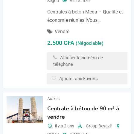
Ségou
Visite : 570
Centrales à béton Mega – Qualité et
économie réunies !Vous…
Vendre
2.500
CFA
(Négociable)
Afficher le numéro de
téléphone
Ajouter aux Favoris
Autres
Centrale à béton de 90 m³ à
vendre
il y a 2 ans
Group Beyazli