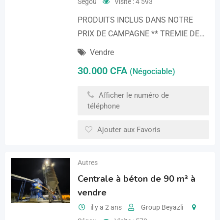
Ségou
Visite : 4 593
PRODUITS INCLUS DANS NOTRE
PRIX DE CAMPAGNE ** TREMIE DE…
Vendre
30.000
CFA
(Négociable)
Afficher le numéro de
téléphone
Ajouter aux Favoris
Autres
Centrale à béton de 90 m³ à
vendre
il y a 2 ans
Group Beyazli