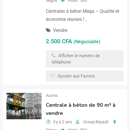
Ségou
Visite : 545
Centrales à béton Mega – Qualité et
économie réunies !…
Vendre
2.500
CFA
(Négociable)
Afficher le numéro de
téléphone
Ajouter aux Favoris
Autres
Centrale à béton de 90 m³ à
vendre
il y a 2 ans
Group Beyazli