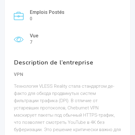
Emplois Postés
0
Vue
7
Description de l’entreprise
VPN
Технология VLESS Reality стала стандартом де-
факто для обхода продвинутых систем
фильтрации трафика (DPI). В отличие от
устаревших протоколов, Cheburnet VPN
маскирует пакеты под обычный HTTPS-трафик,
что позволяет смотреть YouTube в 4K без
буферизации. Это решение критически важно для