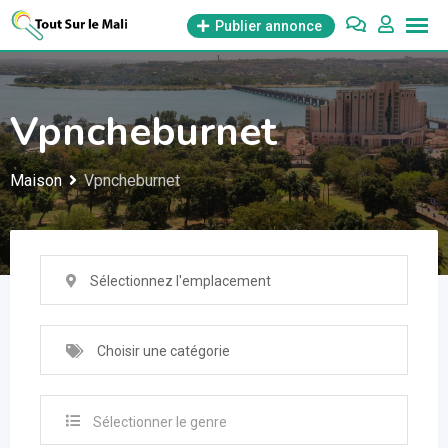
Aller
Publier annonce
au
contenu
Vpncheburnet
Maison
Vpncheburnet
Sélectionnez l'emplacement
Choisir une catégorie
Sélectionner le genre