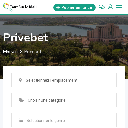
Aller
Publier annonce
au
contenu
Privebet
Maison
Privebet
Sélectionnez l'emplacement
Choisir une catégorie
Sélectionner le genre