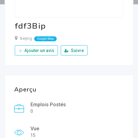
fdf3Bip
Beijing
Google Map
Ajouter un avis
Suivre
Aperçu
Emplois Postés
0
Vue
15