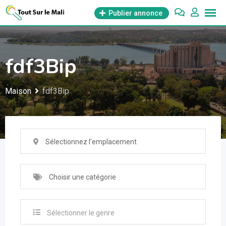
Aller
Publier annonce
au
contenu
fdf3Bip
Maison
fdf3Bip
Sélectionnez l'emplacement
Choisir une catégorie
Sélectionner le genre