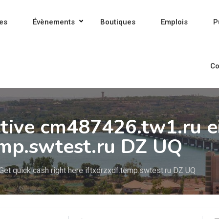
es
Évènements
Boutiques
Emplois
P
Co
ctive cm487426.tw1.ru e
temp.swtest.ru DZ UQ
Get quick cash right here iftxdrzxdf.temp.swtest.ru DZ UQ