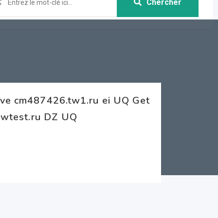
Chercher
tive cm487426.tw1.ru ei UQ Get
.swtest.ru DZ UQ