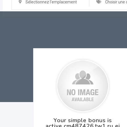
Sélectionnez l'emplacement
Choisir une 
Your simple bonus is
active cm487426.tw1.ru ei