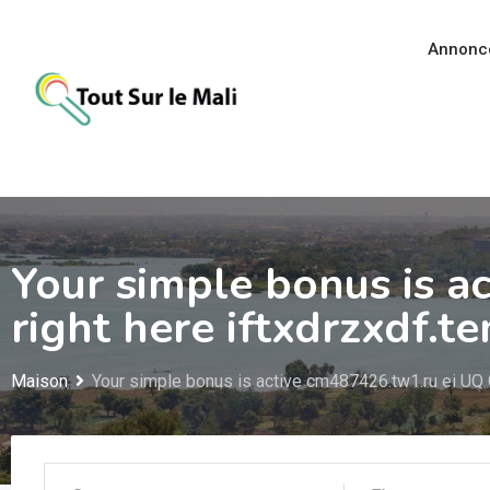
Aller
au
Annonc
contenu
Your simple bonus is a
right here iftxdrzxdf.
Maison
Your simple bonus is active cm487426.tw1.ru ei UQ 