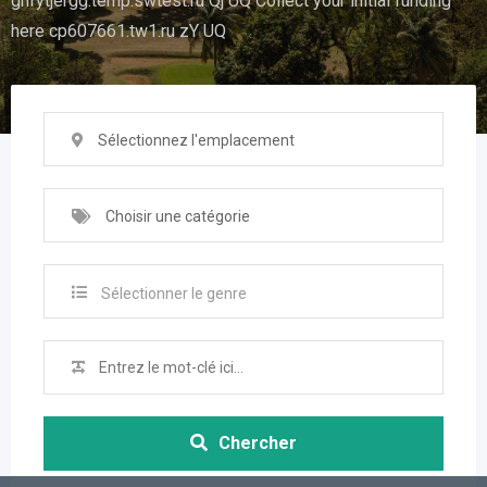
ghfytjergg.temp.swtest.ru Qj UQ Collect your initial funding
here cp607661.tw1.ru zY UQ
Sélectionnez l'emplacement
Choisir une catégorie
Sélectionner le genre
Chercher