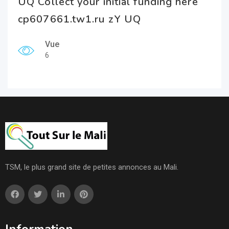
UQ Collect your initial funding here
cp607661.tw1.ru zY UQ
Vue
6
TSM, le plus grand site de petites annonces au Mali.