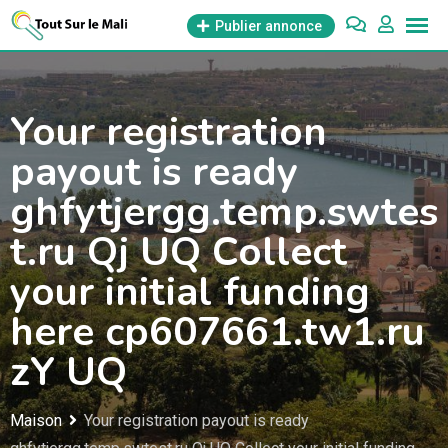
Aller
Publier annonce
au
contenu
Your registration
payout is ready
ghfytjergg.temp.swtes
t.ru Qj UQ Collect
your initial funding
here cp607661.tw1.ru
zY UQ
Maison
Your registration payout is ready