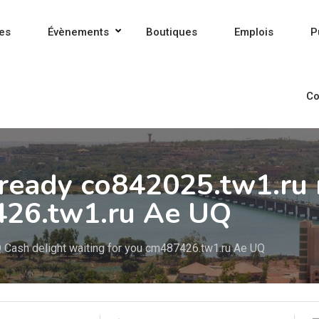
es
Évènements
Boutiques
Emplois
P
Co
 ready co842025.tw1.ru
426.tw1.ru Ae UQ
Q Cash delight waiting for you cm487426.tw1.ru Ae UQ