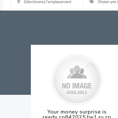
Sélectionnez l'emplacement
Choisir une 
Your money surprise is
ready co842025.tw1.ru rp