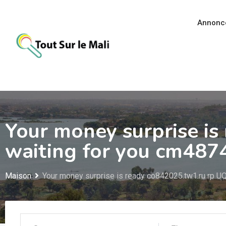
Aller
au
Annonc
contenu
Your money surprise is
waiting for you cm487
Maison
Your money surprise is ready co842025.tw1.ru rp U