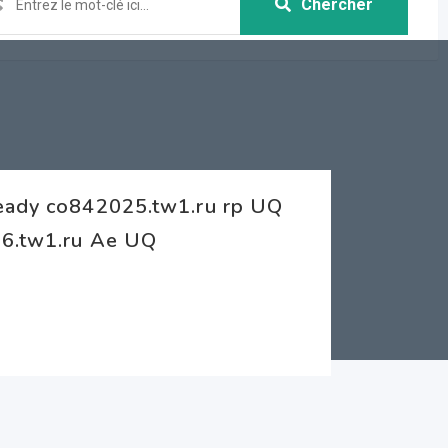
Chercher
ready co842025.tw1.ru rp UQ
26.tw1.ru Ae UQ