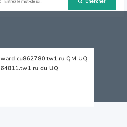
Chercher
eward cu862780.tw1.ru QM UQ
t364811.tw1.ru du UQ