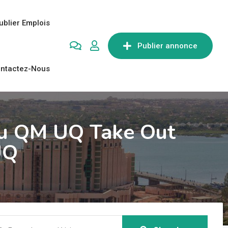
ublier Emplois
Publier annonce
ntactez-Nous
u QM UQ Take Out
UQ