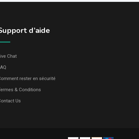
Support d’aide
ive Chat
FAQ
omment rester en sécurité
ermes & Conditions
Contact Us