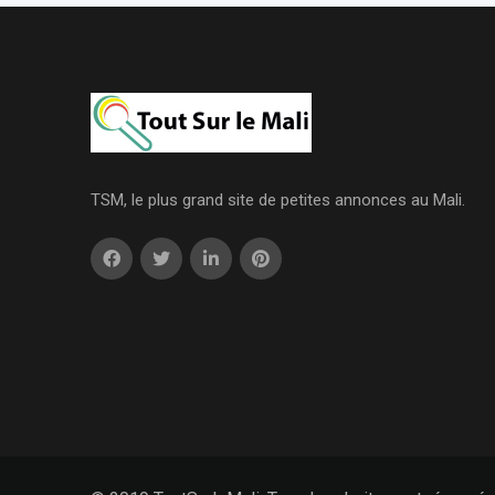
TSM, le plus grand site de petites annonces au Mali.