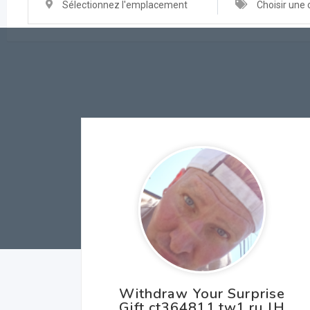
Sélectionnez l'emplacement
Choisir une 
Withdraw Your Surprise
Gift ct364811.tw1.ru JH