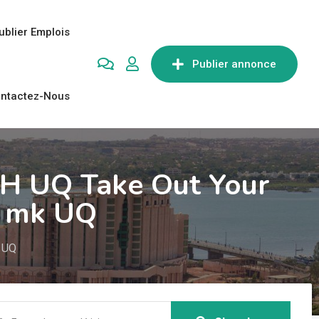
ublier Emplois
Publier annonce
ntactez-Nous
JH UQ Take Out Your
u mk UQ
k UQ