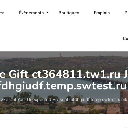
es
Évènements
Boutiques
Emplois
P
Co
e Gift ct364811.tw1.ru 
fdhgiudf.temp.swtest.r
 Take Out Your Unexpected Present uifdhgiudf.temp.swtest.ru m