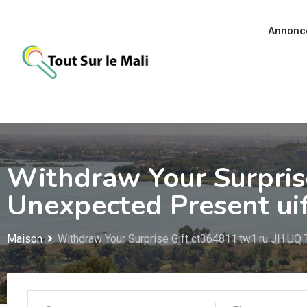
Aller
au
Annonc
contenu
Withdraw Your Surpris
Unexpected Present ui
Maison
Withdraw Your Surprise Gift ct364811.tw1.ru JH UQ