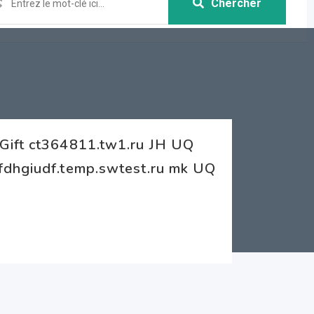
Chercher
Gift ct364811.tw1.ru JH UQ
fdhgiudf.temp.swtest.ru mk UQ