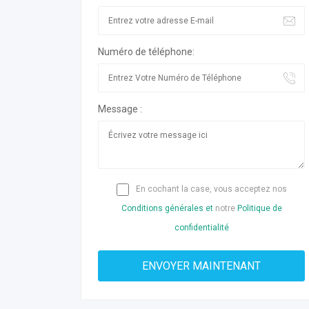
Numéro de téléphone:
Message :
En cochant la case, vous acceptez nos
Conditions générales et
notre
Politique de
confidentialité