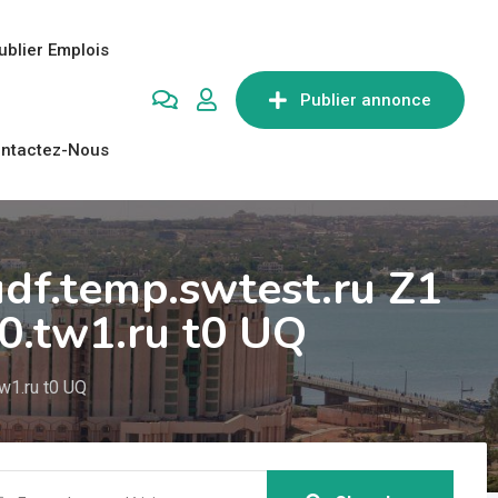
ublier Emplois
Publier annonce
ntactez-Nous
df.temp.swtest.ru Z1
0.tw1.ru t0 UQ
w1.ru t0 UQ