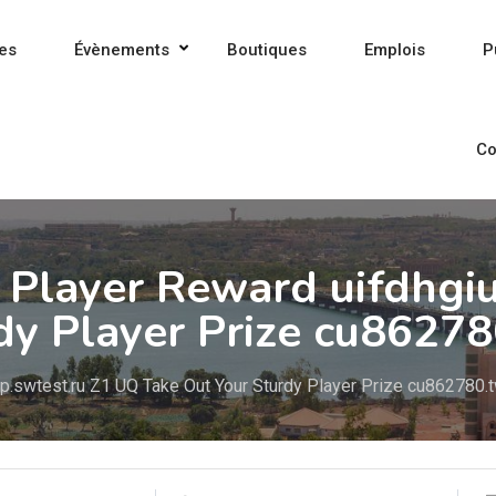
es
Évènements
Boutiques
Emplois
P
Co
Player Reward uifdhgiu
dy Player Prize cu86278
p.swtest.ru Z1 UQ Take Out Your Sturdy Player Prize cu862780.t