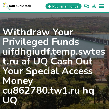
Aller
Publier annonce
au
contenu
Withdraw Your
Privileged Funds
uifdhgiudf.temp.swtes
t.ru af UQ Cash Out
Your Special Access
Money
cu862780.tw1.ru hq
UQ