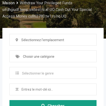
Maison
Withdraw Your Privileged Funds
uifdhgiudf.temp.swtest.ru af UQ Cash Out Your Special
Access Money cu862780.tw1.ru hq UQ
Sélectionnez l'emplacement
Choisir une catégorie
Sélectionner le genre
Chercher