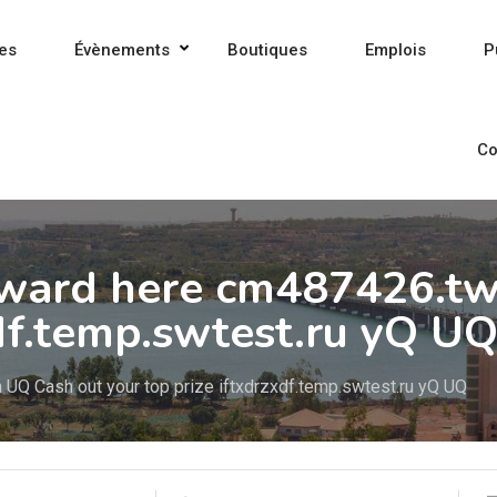
es
Évènements
Boutiques
Emplois
P
Co
ward here cm487426.tw
xdf.temp.swtest.ru yQ U
UQ Cash out your top prize iftxdrzxdf.temp.swtest.ru yQ UQ