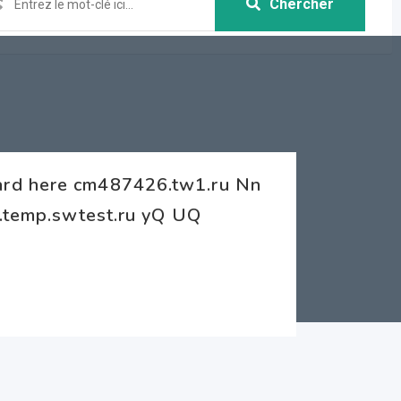
Chercher
ard here cm487426.tw1.ru Nn
f.temp.swtest.ru yQ UQ