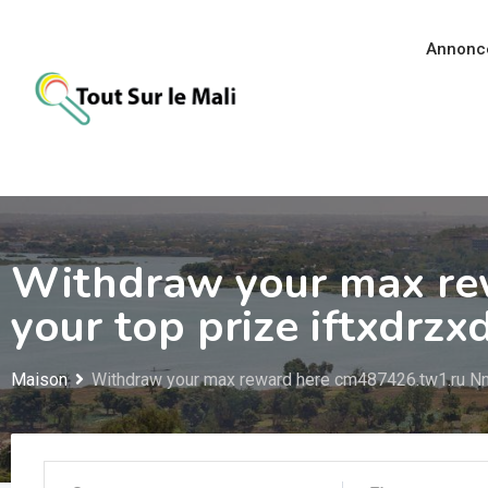
Aller
au
Annonc
contenu
Withdraw your max re
your top prize iftxdrz
Maison
Withdraw your max reward here cm487426.tw1.ru Nn 