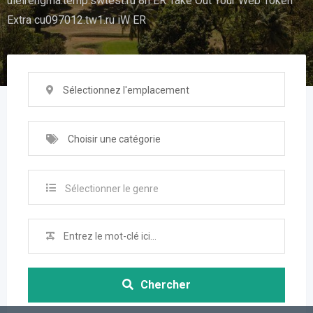
uieirehgma.temp.swtest.ru 8n ER Take Out Your Web Token
Extra cu097012.tw1.ru iW ER
Sélectionnez l'emplacement
Choisir une catégorie
Sélectionner le genre
Chercher