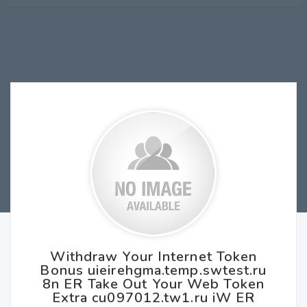
Withdraw Your Internet Token
Bonus uieirehgma.temp.swtest.ru
8n ER Take Out Your Web Token
Extra cu097012.tw1.ru iW ER