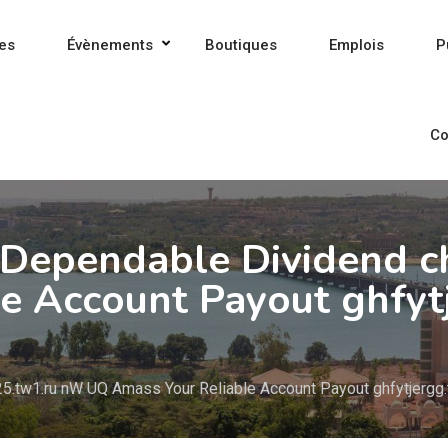
es
Évènements
Boutiques
Emplois
P
Co
 Dependable Dividend 
e Account Payout ghfyt
5.tw1.ru nW UQ Amass Your Reliable Account Payout ghfytjergg