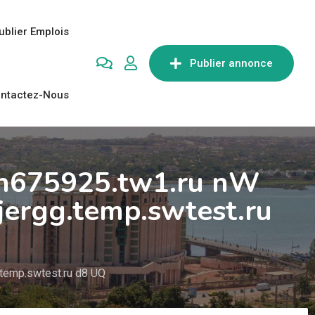
ublier Emplois
Publier annonce
ntactez-Nous
ch675925.tw1.ru nW
jergg.temp.swtest.ru
.temp.swtest.ru d8 UQ