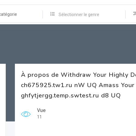
catégorie
Sélectionner le genre
À propos de Withdraw Your Highly D
ch675925.tw1.ru nW UQ Amass Your 
ghfytjergg.temp.swtest.ru d8 UQ
Vue
11