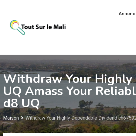
Aller
au
Annonc
contenu
Withdraw Your Highly
UQ Amass Your Reliabl
d8 UQ
Maison
Withdraw Your Highly Dependable Dividend ch67592