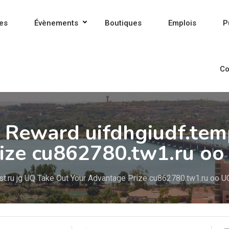
es
Évènements
Boutiques
Emplois
P
Co
 Reward uifdhgiudf.tem
ize cu862780.tw1.ru o
st.ru jg UQ Take Out Your Advantage Prize cu862780.tw1.ru oo U