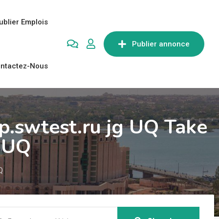
ublier Emplois
Publier annonce
ntactez-Nous
p.swtest.ru jg UQ Take
o UQ
Q