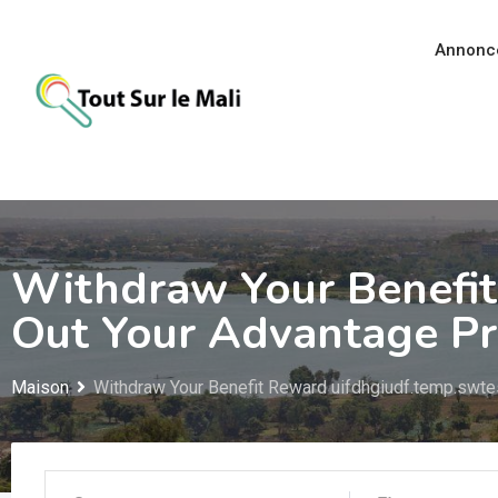
Aller
au
Annonc
contenu
Withdraw Your Benefit
Out Your Advantage Pr
Maison
Withdraw Your Benefit Reward uifdhgiudf.temp.swte