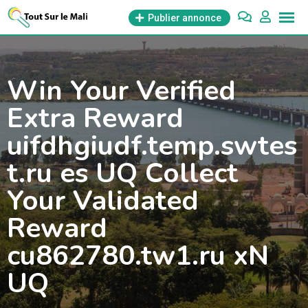
Aller
Publier annonce
au
contenu
Win Your Verified
Extra Reward
uifdhgiudf.temp.swtes
t.ru es UQ Collect
Your Validated
Reward
cu862780.tw1.ru xN
UQ