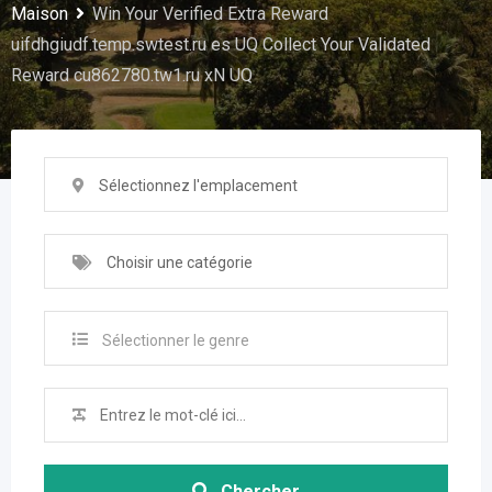
Maison
Win Your Verified Extra Reward
uifdhgiudf.temp.swtest.ru es UQ Collect Your Validated
Reward cu862780.tw1.ru xN UQ
Sélectionnez l'emplacement
Choisir une catégorie
Sélectionner le genre
Chercher