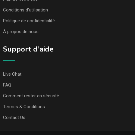
Conditions d’utilisation
Politique de confidentialité
À propos de nous
Support d’aide
Live Chat
FAQ
Comment rester en sécurité
Termes & Conditions
Contact Us