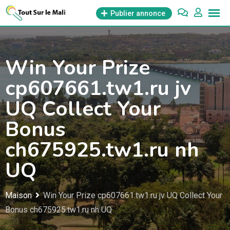
Aller
Publier annonce
au
contenu
Win Your Prize
cp607661.tw1.ru jv
UQ Collect Your
Bonus
ch675925.tw1.ru nh
UQ
Maison
Win Your Prize cp607661.tw1.ru jv UQ Collect Your
Bonus ch675925.tw1.ru nh UQ