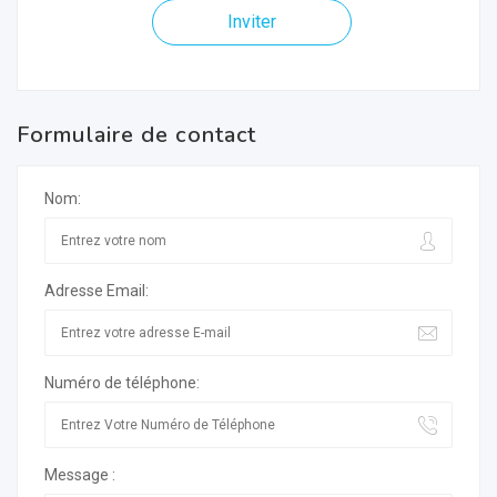
Inviter
Formulaire de contact
Nom:
Adresse Email:
Numéro de téléphone:
Message :