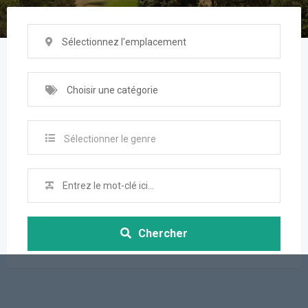
Sélectionnez l'emplacement
Choisir une catégorie
Sélectionner le genre
Chercher