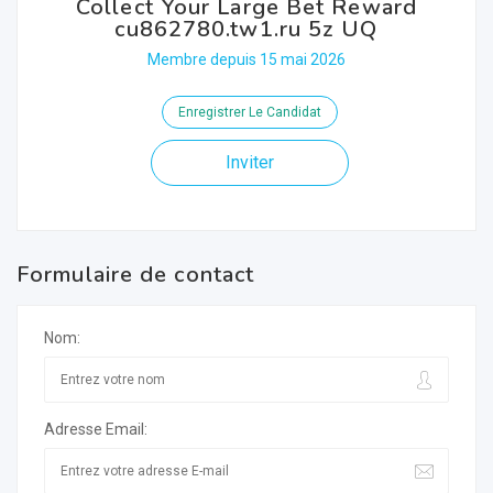
Collect Your Large Bet Reward
cu862780.tw1.ru 5z UQ
Membre depuis 15 mai 2026
Enregistrer Le Candidat
Inviter
Formulaire de contact
Nom:
Adresse Email: