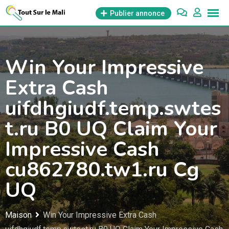
Aller
Publier annonce
au
contenu
Win Your Impressive
Extra Cash
uifdhgiudf.temp.swtes
t.ru B0 UQ Claim Your
Impressive Cash
cu862780.tw1.ru Cg
UQ
Maison
Win Your Impressive Extra Cash