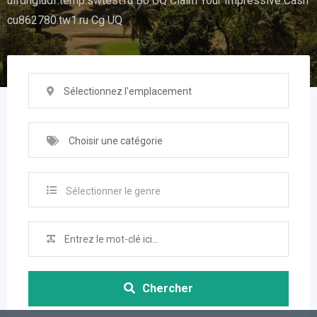
uifdhgiudf.temp.swtest.ru B0 UQ Claim Your Impressive Cash
cu862780.tw1.ru Cg UQ
Sélectionnez l'emplacement
Choisir une catégorie
Sélectionner le genre
Chercher