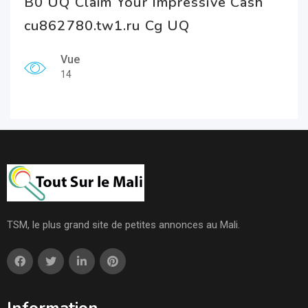
B0 UQ Claim Your Impressive Cash
cu862780.tw1.ru Cg UQ
Vue
14
TSM, le plus grand site de petites annonces au Mali.