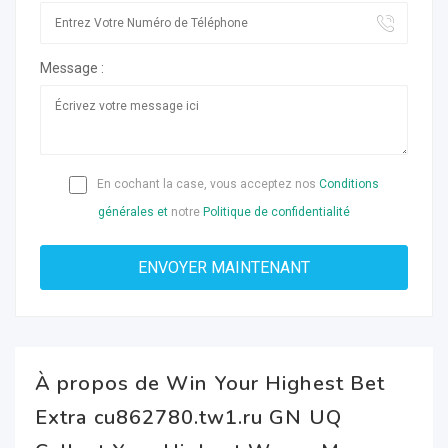
Message :
En cochant la case, vous acceptez nos
Conditions
générales et
notre
Politique de confidentialité
À propos de Win Your Highest Bet
Extra cu862780.tw1.ru GN UQ