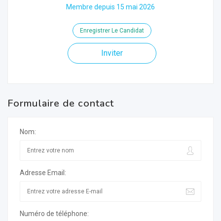
Membre depuis 15 mai 2026
Enregistrer Le Candidat
Inviter
Formulaire de contact
Nom:
Adresse Email:
Numéro de téléphone: