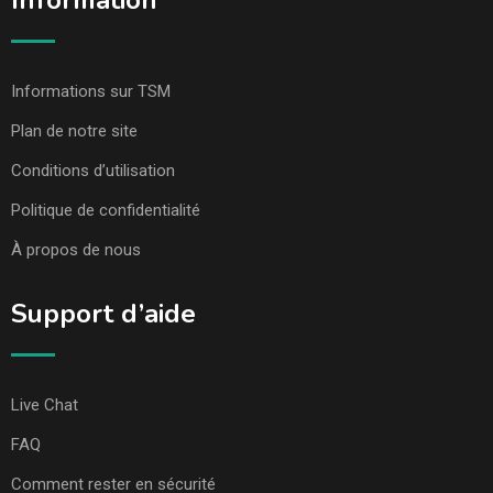
Information
Informations sur TSM
Plan de notre site
Conditions d’utilisation
Politique de confidentialité
À propos de nous
Support d’aide
Live Chat
FAQ
Comment rester en sécurité