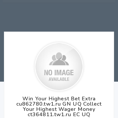
Win Your Highest Bet Extra
cu862780.tw1.ru GN UQ Collect
Your Highest Wager Money
ct364811.tw1.ru EC UQ