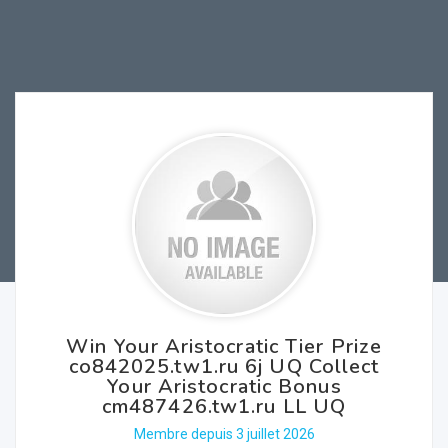
Win Your Aristocratic Tier Prize
co842025.tw1.ru 6j UQ Collect
Your Aristocratic Bonus
cm487426.tw1.ru LL UQ
Membre depuis 3 juillet 2026