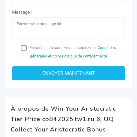
Message :
En cochant la case, vous acceptez nos
Conditions
générales et
notre
Politique de confidentialité
À propos de Win Your Aristocratic
Tier Prize co842025.tw1.ru 6j UQ
Collect Your Aristocratic Bonus