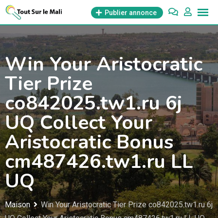
Aller
Publier annonce
au
contenu
Win Your Aristocratic
Tier Prize
co842025.tw1.ru 6j
UQ Collect Your
Aristocratic Bonus
cm487426.tw1.ru LL
UQ
Maison
Win Your Aristocratic Tier Prize co842025.tw1.ru 6j