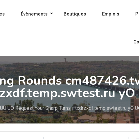
es
Évènements
Boutiques
Emplois
P
Co
ing Rounds cm487426.t
rzxdf.temp.swtest.ru yO
U UQ Request Your Sharp Turns iftxdrzxdf.temp.swtest.ru yO 