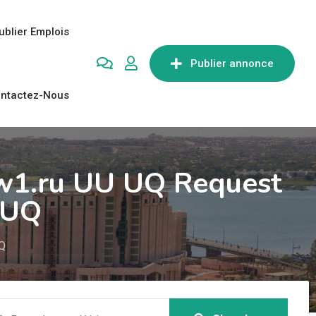
ublier Emplois
Publier annonce
ntactez-Nous
w1.ru UU UQ Request
 UQ
UQ