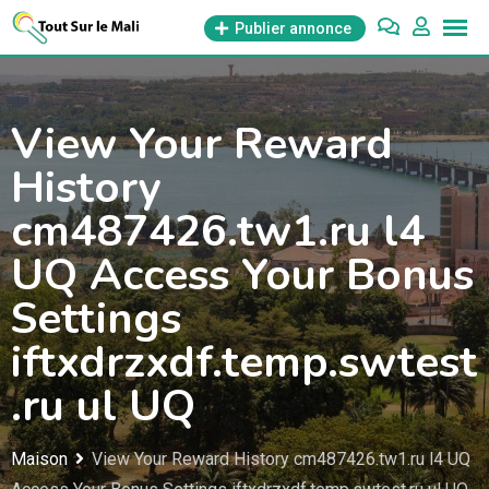
Aller
Publier annonce
au
contenu
View Your Reward
History
cm487426.tw1.ru l4
UQ Access Your Bonus
Settings
iftxdrzxdf.temp.swtest
.ru ul UQ
Maison
View Your Reward History cm487426.tw1.ru l4 UQ