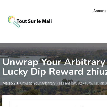
Aller
au
Annonc
contenu
Unwrap Your Arbitrary
Lucky Dip Reward zhiu
Maison
Unwrap Your Arbitrary Present cw382713.tw1.ru ah