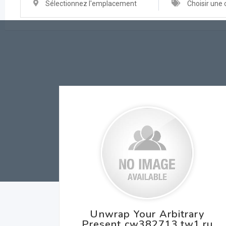
Sélectionnez l'emplacement
Choisir une 
Unwrap Your Arbitrary
Present cw382713.tw1.ru