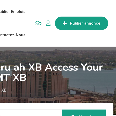
ublier Emplois
Publier annonce
ntactez-Nous
ru ah XB Access Your
MT XB
T XB