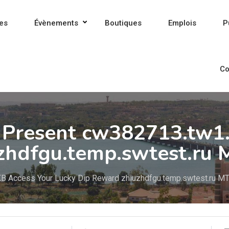
es
Évènements
Boutiques
Emplois
P
Co
 Present cw382713.tw1.
zhdfgu.temp.swtest.ru 
 XB Access Your Lucky Dip Reward zhiuzhdfgu.temp.swtest.ru M