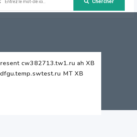
Chercher
Present cw382713.tw1.ru ah XB
hdfgu.temp.swtest.ru MT XB