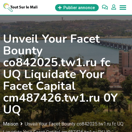
Aller
Publier annonce
au
contenu
Unveil Your Facet
Bounty
co842025.tw1.ru fc
UQ Liquidate Your
Facet Capital
cm487426.tw1.ru 0Y
UQ
Maison
Unveil Your Facet Bounty co842025.tw1.ru fc UQ