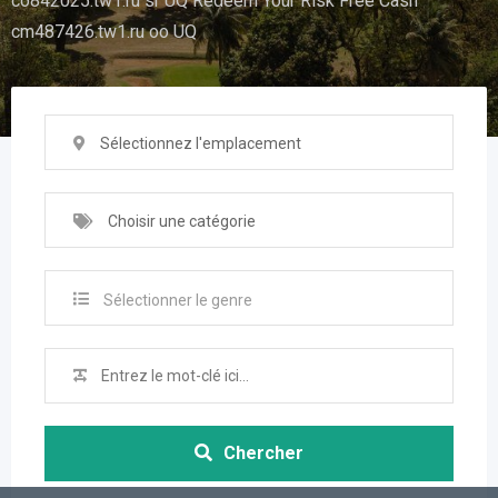
co842025.tw1.ru sr UQ Redeem Your Risk Free Cash
cm487426.tw1.ru oo UQ
Sélectionnez l'emplacement
Choisir une catégorie
Sélectionner le genre
Chercher