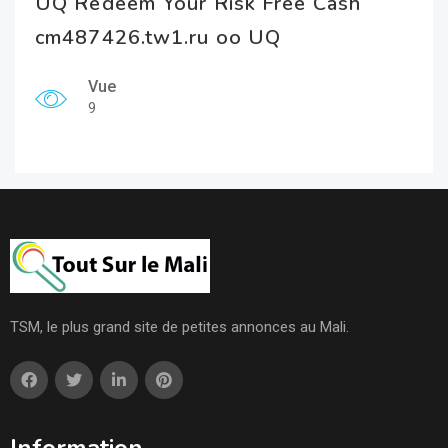
UQ Redeem Your Risk Free Cash
cm487426.tw1.ru oo UQ
Vue
9
TSM, le plus grand site de petites annonces au Mali.