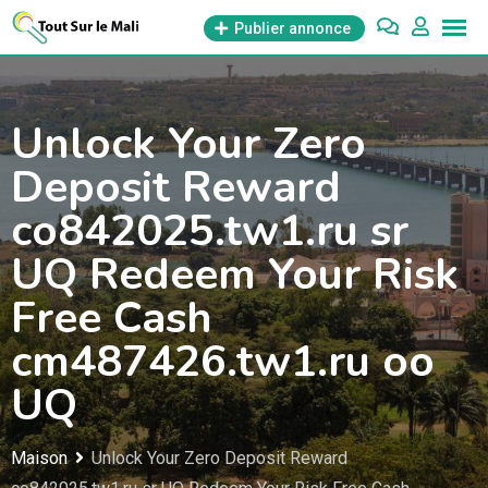
Aller
Publier annonce
au
contenu
Unlock Your Zero
Deposit Reward
co842025.tw1.ru sr
UQ Redeem Your Risk
Free Cash
cm487426.tw1.ru oo
UQ
Maison
Unlock Your Zero Deposit Reward