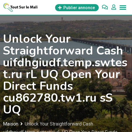
Aller
Publier annonce
au
contenu
Unlock Your
Straightforward Cash
uifdhgiudf.temp.swtes
t.ru rL UQ Open Your
Direct Funds
cu862780.tw1.ru sS
UQ
Maison
Unlock Your Straightforward Cash