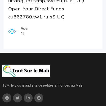
uifdhgiudf.temp.swtest.ru rL UQ
Open Your Direct Funds
cu862780.tw1.ru sS UQ
Vue
19
TSM, le plus grand site de petites annonces au Mali.