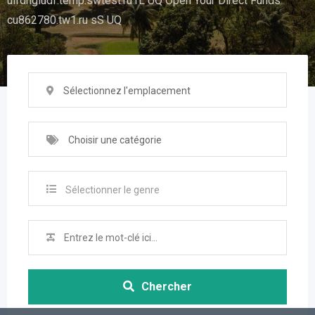
uifdhgiudf.temp.swtest.ru rL UQ Open Your Direct Funds
cu862780.tw1.ru sS UQ
Sélectionnez l'emplacement
Choisir une catégorie
Sélectionner le genre
Chercher