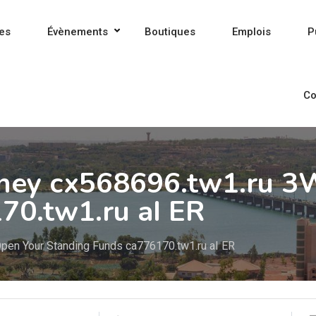
es
Évènements
Boutiques
Emplois
P
Co
oney cx568696.tw1.ru 3
70.tw1.ru aI ER
pen Your Standing Funds ca776170.tw1.ru aI ER