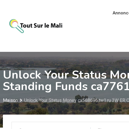
Aller
au
Annonc
contenu
Unlock Your Status M
Standing Funds ca7761
Maison
Unlock Your Status Money cx568696.tw1.ru 3W ER O