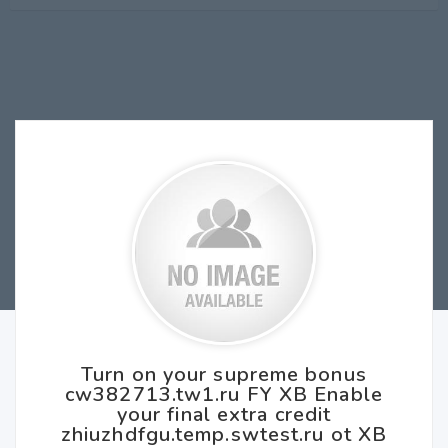
Turn on your supreme bonus
cw382713.tw1.ru FY XB Enable
your final extra credit
zhiuzhdfgu.temp.swtest.ru ot XB