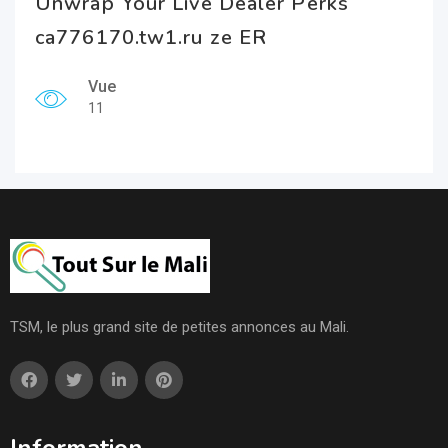
Unwrap Your Live Dealer Perks
ca776170.tw1.ru ze ER
Vue
11
TSM, le plus grand site de petites annonces au Mali.