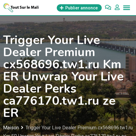
Aller
Publier annonce
au
contenu
Trigger Your Live
Dealer Premium
cx568696.tw1.ru Km
ER Unwrap Your Live
Dealer Perks
ca776170.tw1.ru ze
ER
Maison
Trigger Your Live Dealer Premium cx568696.tw1.ru