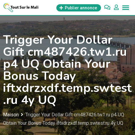
Aller
Publier annonce
au
contenu
Trigger Your Dollar
Gift cm487426.tw1.ru
p4 UQ Obtain Your
Bonus Today
iftxdrzxdf.temp.swtest
.ru 4y UQ
Maison
Trigger Your Dollar Gift cm487426.tw1.ru p4 UQ
Obtain Your Bonus Today iftxdrzxdf.temp.swtest.ru 4y UQ