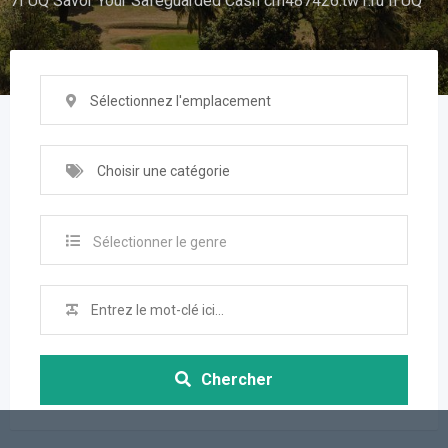
7I UQ Savor Your Safeguarded Cash cm487426.tw1.ru fl UQ
Sélectionnez l'emplacement
Choisir une catégorie
Sélectionner le genre
Chercher