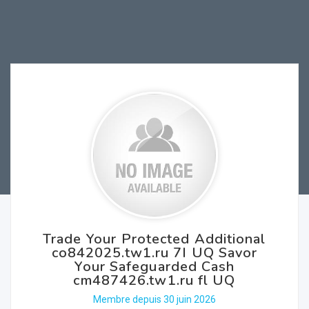
Trade Your Protected Additional
co842025.tw1.ru 7I UQ Savor
Your Safeguarded Cash
cm487426.tw1.ru fl UQ
Membre depuis 30 juin 2026