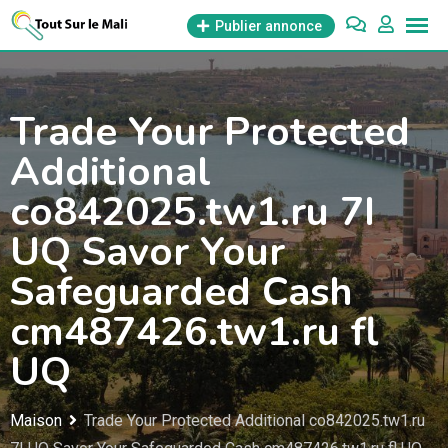
Aller
Publier annonce
au
contenu
Trade Your Protected
Additional
co842025.tw1.ru 7I
UQ Savor Your
Safeguarded Cash
cm487426.tw1.ru fl
UQ
Maison
Trade Your Protected Additional co842025.tw1.ru