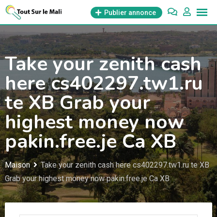
Aller
Publier annonce
au
contenu
Take your zenith cash
here cs402297.tw1.ru
te XB Grab your
highest money now
pakin.free.je Ca XB
Maison
Take your zenith cash here cs402297.tw1.ru te XB
Grab your highest money now pakin.free.je Ca XB