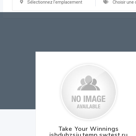
Sélectionnez l'emplacement
Choisir une 
Take Your Winnings
ishduhzsiu.temp.swtest.ru