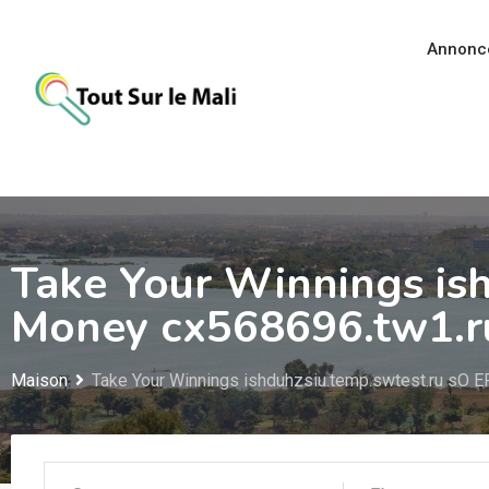
Aller
au
Annonc
contenu
Take Your Winnings is
Money cx568696.tw1.r
Maison
Take Your Winnings ishduhzsiu.temp.swtest.ru sO 