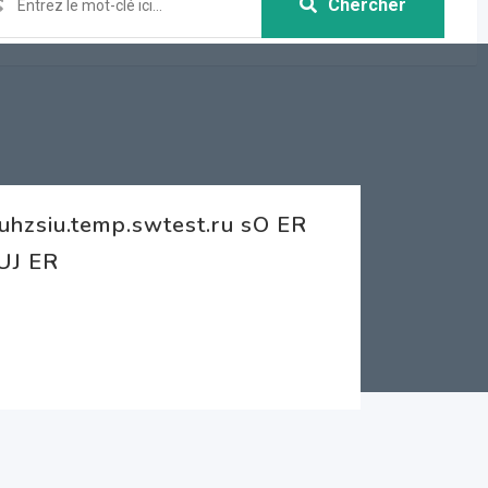
Chercher
uhzsiu.temp.swtest.ru sO ER
UJ ER