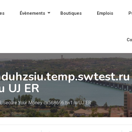
es
Évènements
Boutiques
Emplois
P
Co
hduhzsiu.temp.swtest.ru
u UJ ER
ER Secure Your Money cx568696.tw1.ru UJ ER