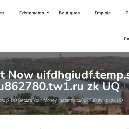
es
Évènements
Boutiques
Emplois
P
Co
t Now uifdhgiudf.temp.s
cu862780.tw1.ru zk UQ
.ru j2 UQ Secure Your Money Instantly cu862780.tw1.ru zk UQ