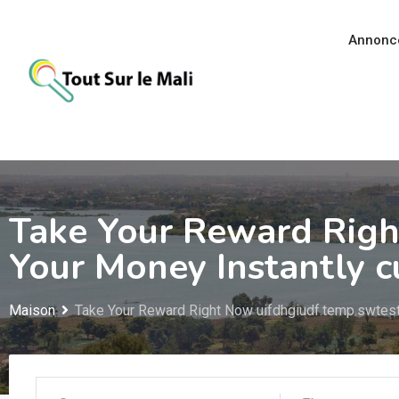
Aller
au
Annonc
contenu
Take Your Reward Righ
Your Money Instantly 
Maison
Take Your Reward Right Now uifdhgiudf.temp.swtest