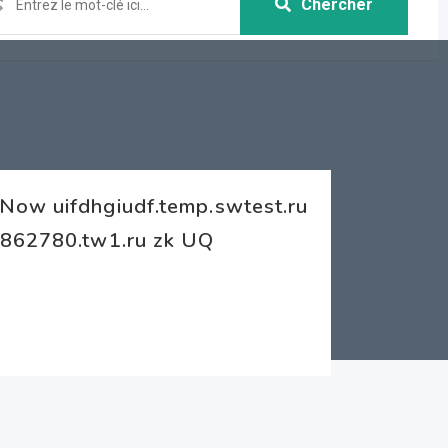
Chercher
Now uifdhgiudf.temp.swtest.ru
u862780.tw1.ru zk UQ