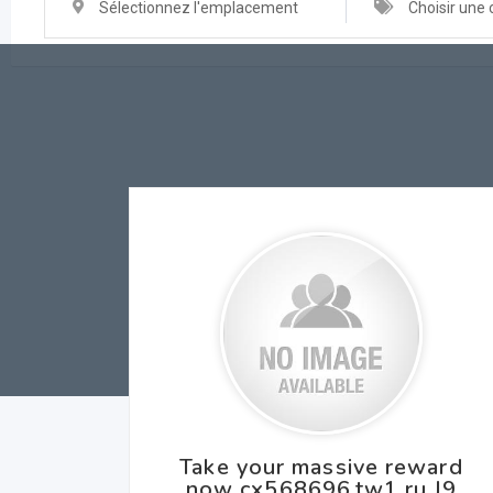
Sélectionnez l'emplacement
Choisir une 
Take your massive reward
now cx568696.tw1.ru J9