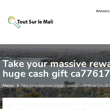
Aller
au
Annonc
contenu
Take your massive rew
huge cash gift ca77617
Maison
Take your massive reward now cx568696.tw1.ru J9 E