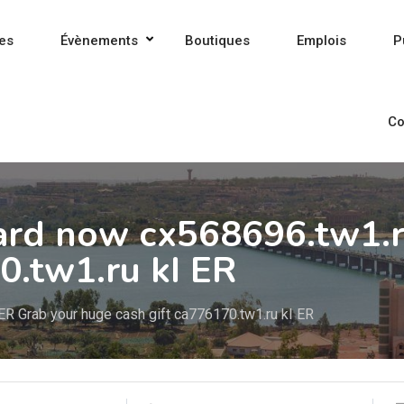
es
Évènements
Boutiques
Emplois
P
Co
ard now cx568696.tw1.r
0.tw1.ru kI ER
R Grab your huge cash gift ca776170.tw1.ru kI ER