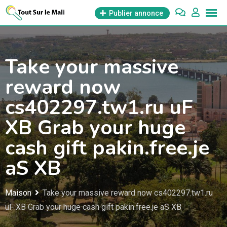
Aller
Publier annonce
au
contenu
Take your massive
reward now
cs402297.tw1.ru uF
XB Grab your huge
cash gift pakin.free.je
aS XB
Maison
Take your massive reward now cs402297.tw1.ru
uF XB Grab your huge cash gift pakin.free.je aS XB