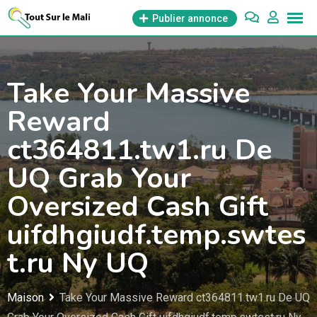
Aller
Publier annonce
au
contenu
Take Your Massive
Reward
ct364811.tw1.ru De
UQ Grab Your
Oversized Cash Gift
uifdhgiudf.temp.swtes
t.ru Ny UQ
Maison
Take Your Massive Reward ct364811.tw1.ru De UQ