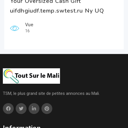
Your Oversized Cash Gift
uifdhgiudf.temp.swtest.ru Ny UQ
Vue
16
TSM, le plus grand site de petites annonces au Mali.