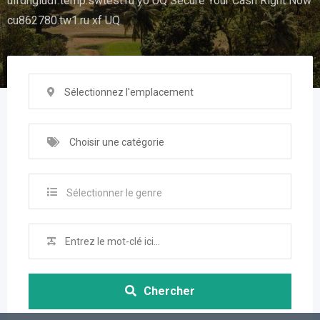
uifdhgiudf.temp.swtest.ru yo UQ Secure Your Cash Right Now
cu862780.tw1.ru xf UQ
Sélectionnez l'emplacement
Choisir une catégorie
Sélectionner le genre
Chercher