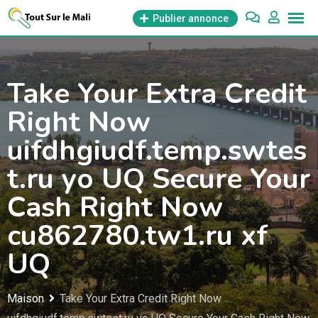
Aller
Publier annonce
au
contenu
Take Your Extra Credit
Right Now
uifdhgiudf.temp.swtes
t.ru yo UQ Secure Your
Cash Right Now
cu862780.tw1.ru xf
UQ
Maison
Take Your Extra Credit Right Now