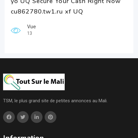
yo UQ Secure Your Cash Right Now
cu862780.tw1.ru xf UQ
Vue
13
TSM, le plus grand site de petites annonces au Mali.