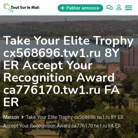
Aller
Publier annonce
au
contenu
Take Your Elite Trophy
cx568696.tw1.ru 8Y
ER Accept Your
Recognition Award
ca776170.tw1.ru FA
ER
Maison
Take Your Elite Trophy cx568696.tw1.ru 8Y ER
Accept Your Recognition Award ca776170.tw1.ru FA ER