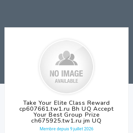
Take Your Elite Class Reward
cp607661.tw1.ru Bh UQ Accept
Your Best Group Prize
ch675925.tw1.ru jm UQ
Membre depuis 9 juillet 2026