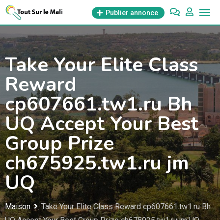
Aller
Publier annonce
au
contenu
Take Your Elite Class
Reward
cp607661.tw1.ru Bh
UQ Accept Your Best
Group Prize
ch675925.tw1.ru jm
UQ
Maison
Take Your Elite Class Reward cp607661.tw1.ru Bh