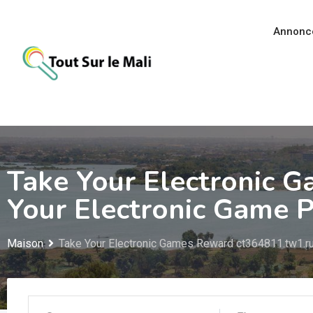
Aller
au
Annonc
contenu
Take Your Electronic 
Your Electronic Game P
Maison
Take Your Electronic Games Reward ct364811.tw1.ru