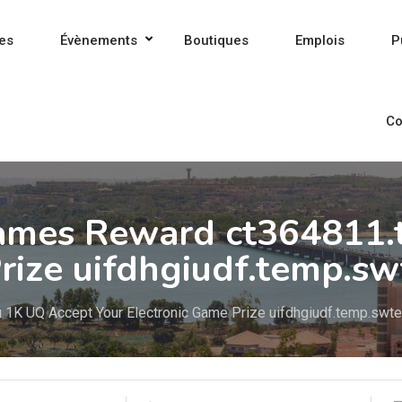
es
Évènements
Boutiques
Emplois
P
Co
Games Reward ct364811.
rize uifdhgiudf.temp.sw
 1K UQ Accept Your Electronic Game Prize uifdhgiudf.temp.swte