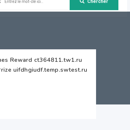
Chercher
ames Reward ct364811.tw1.ru
ize uifdhgiudf.temp.swtest.ru