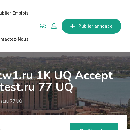
ublier Emplois
Publier annonce
ntactez-Nous
tw1.ru 1K UQ Accept
test.ru 77 UQ
st.ru 77 UQ