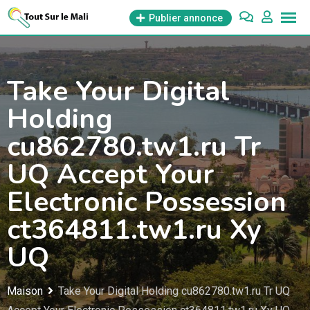
Aller
Publier annonce
au
contenu
Take Your Digital
Holding
cu862780.tw1.ru Tr
UQ Accept Your
Electronic Possession
ct364811.tw1.ru Xy
UQ
Maison
Take Your Digital Holding cu862780.tw1.ru Tr UQ