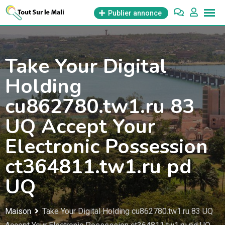
Aller
Publier annonce
au
contenu
Take Your Digital
Holding
cu862780.tw1.ru 83
UQ Accept Your
Electronic Possession
ct364811.tw1.ru pd
UQ
Maison
Take Your Digital Holding cu862780.tw1.ru 83 UQ