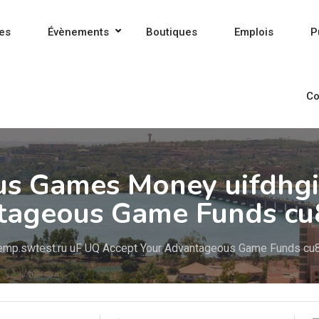
es
Évènements
Boutiques
Emplois
P
Co
s Games Money uifdhgi
tageous Game Funds cu
emp.swtest.ru uF UQ Accept Your Advantageous Game Funds cu