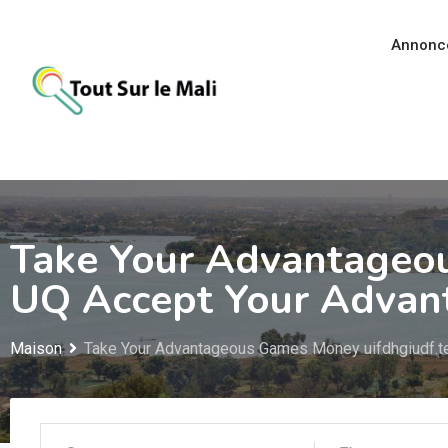
Aller
au
Annonc
contenu
Take Your Advantageou
UQ Accept Your Advan
Maison
Take Your Advantageous Games Money uifdhgiudf.t