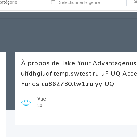
catégorie
Sélectionner le genre
À propos de Take Your Advantageou
uifdhgiudf.temp.swtest.ru uF UQ Ac
Funds cu862780.tw1.ru yy UQ
Vue
20