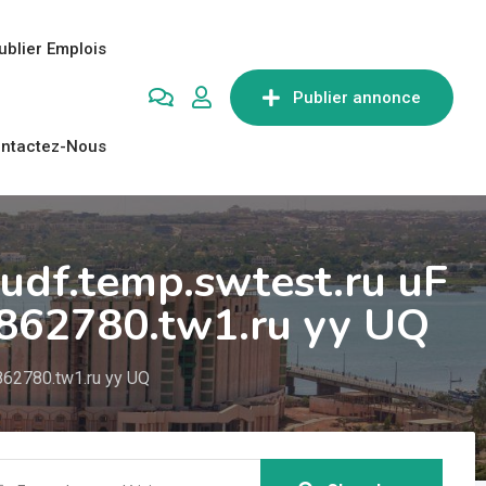
ublier Emplois
Publier annonce
ntactez-Nous
udf.temp.swtest.ru uF
862780.tw1.ru yy UQ
862780.tw1.ru yy UQ