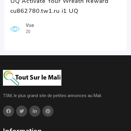
UQ Activate Your Wreath Reward
cu862780.tw1.ru i1 UQ
Vue
20
TSM, le plus grand site de petites annonces au Mali.