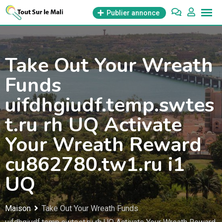
Aller
Publier annonce
au
contenu
Take Out Your Wreath
Funds
uifdhgiudf.temp.swtes
t.ru rh UQ Activate
Your Wreath Reward
cu862780.tw1.ru i1
UQ
Maison
Take Out Your Wreath Funds