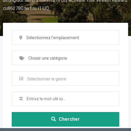
uifdhgiudf.temp.swtest.ru rh UQ Activate Your Wreath Reward
cu862780.tw1.ru i1 UQ
Sélectionnez l'emplacement
Choisir une catégorie
Sélectionner le genre
Chercher