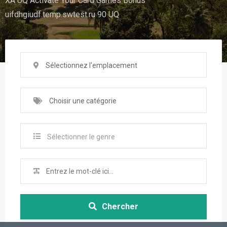
XA UQ Activate Your Card Games Bonus
uifdhgiudf.temp.swtest.ru 90 UQ
Sélectionnez l'emplacement
Choisir une catégorie
Sélectionner le genre
Chercher