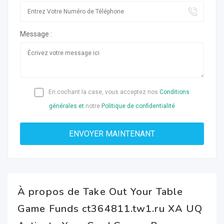
Message :
En cochant la case, vous acceptez nos
Conditions
générales et
notre
Politique de confidentialité
À propos de Take Out Your Table
Game Funds ct364811.tw1.ru XA UQ