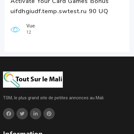
Activate Your Card Games Bonus
uifdhgiudf.temp.swtest.ru 90 UQ
Vue
12
TSM, le plus grand site de petites annonces au Mali.