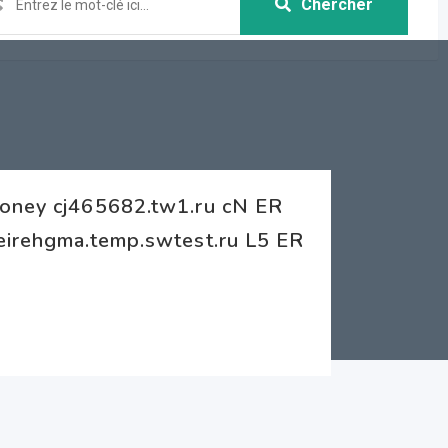
Chercher
Money cj465682.tw1.ru cN ER
eirehgma.temp.swtest.ru L5 ER