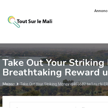
Aller
au
Annonc
contenu
Take Out Your Striking
Breathtaking Reward u
Maison
Take Out Your Striking Money cj465682.tw1.ru cN ER