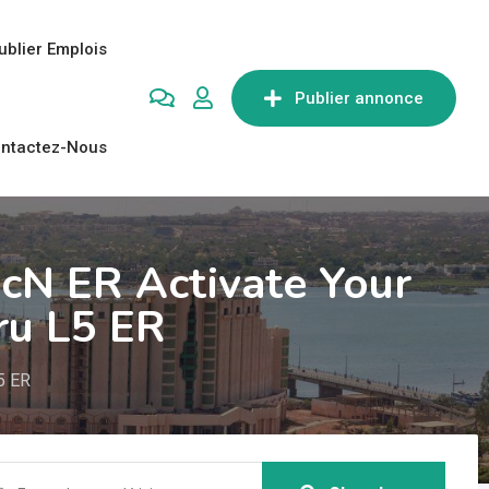
ublier Emplois
Publier annonce
ntactez-Nous
 cN ER Activate Your
ru L5 ER
5 ER