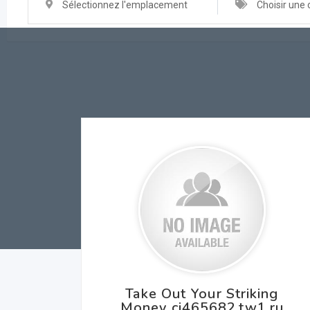
Sélectionnez l'emplacement
Choisir une 
Take Out Your Striking
Money cj465682.tw1.ru