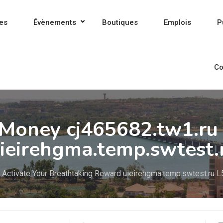
es
Évènements
Boutiques
Emplois
P
Co
 Money cj465682.tw1.ru
ieirehgma.temp.swtest.
 Activate Your Breathtaking Reward uieirehgma.temp.swtest.ru L