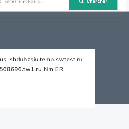
Chercher
us ishduhzsiu.temp.swtest.ru
cx568696.tw1.ru Nm ER