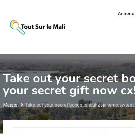
Aller
au
Annonc
contenu
Take out your secret b
your secret gift now 
Maison
Take out your secret bonus ishduhzsiu.temp.swtest.