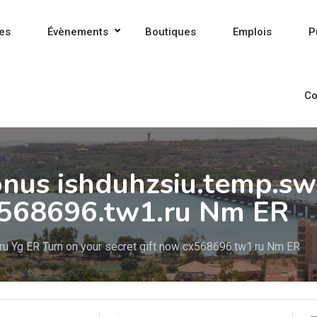
es
Évènements
Boutiques
Emplois
P
Co
onus ishduhzsiu.temp.sw
cx568696.tw1.ru Nm ER
ru Yg ER Turn on your secret gift now cx568696.tw1.ru Nm ER